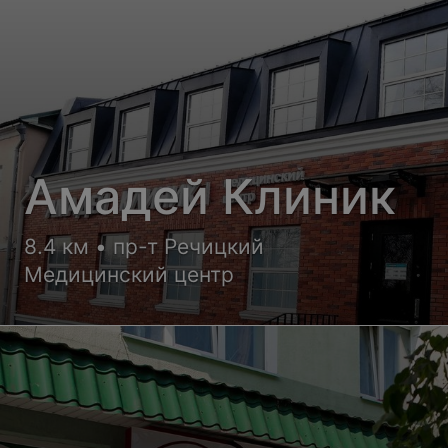
Амадей Клиник
8.4 км • пр-т Речицкий
Медицинский центр