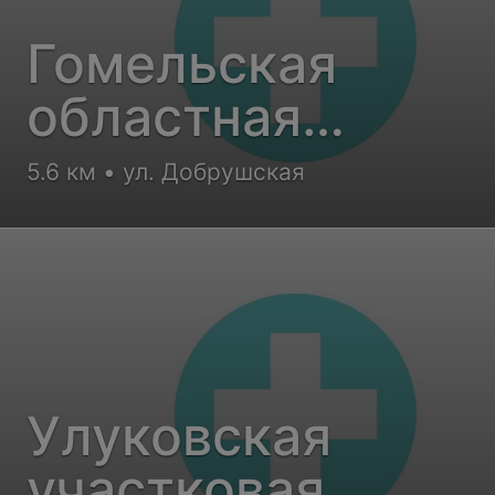
Гомельская
областная
туберкулезная
5.6 км • ул. Добрушская
клиническая
больница
Улуковская
участковая