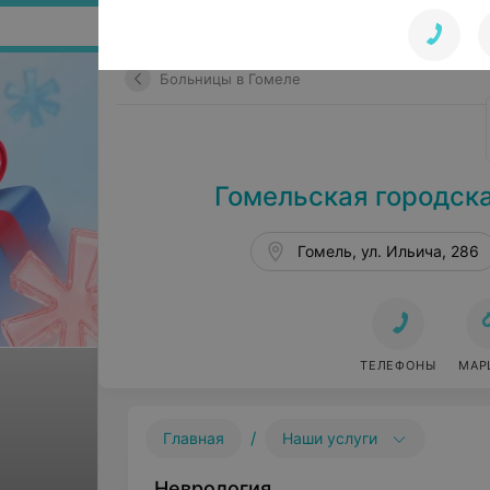
Поиск по сайту
Больницы в Гомеле
Гомельская городск
Гомель, ул. Ильича, 286
ТЕЛЕФОНЫ
МАР
/
Главная
Наши услуги
Неврология