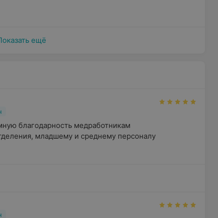
Показать ещё
н
мную благодарность медработникам 
деления, младшему и среднему персоналу 
н