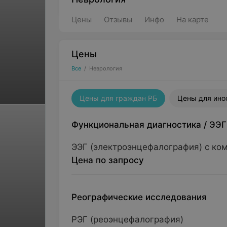
Цены
Отзывы
Инфо
На карте
Цены
Все
/
Неврология
Цены для граждан РБ
Цены для ино
Функциональная диагностика
/
ЭЭГ
ЭЭГ (электроэнцефалография) с ко
Цена по запросу
Реографические исследования
РЭГ (реоэнцефалография)