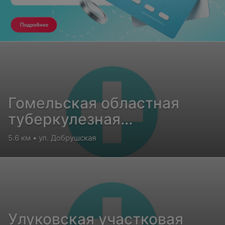
Гомельская областная
туберкулезная
клиническая больница
5.6 км • ул. Добрушская
Улуковская участковая