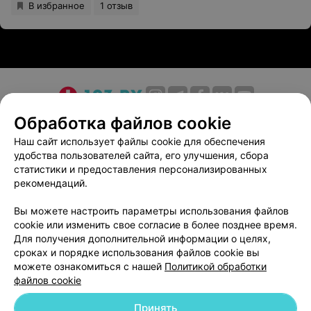
В избранное
1 отзыв
О проекте
Новости проекта
Размещение рекламы
Обработка файлов cookie
Медицинский маркетинг
Публичный договор
Наш сайт использует файлы cookie для обеспечения
удобства пользователей сайта, его улучшения, сбора
Пользовательское соглашение
Способы оплаты
статистики и предоставления персонализированных
Вакансии
Партнеры
рекомендаций.
Написать руководителю 103.by
Вы можете настроить параметры использования файлов
Написать в поддержку
cookie или изменить свое согласие в более позднее время.
Персональные настройки cookie
Для получения дополнительной информации о целях,
сроках и порядке использования файлов cookie вы
Обработка персональных данных
можете ознакомиться с нашей
Политикой обработки
файлов cookie
Принять